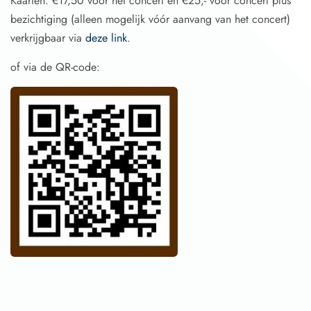
Kaarten: €17,50 voor het concert en €25,- voor concert plus
bezichtiging (alleen mogelijk vóór aanvang van het concert)
verkrijgbaar via
deze link
.
of via de QR-code: